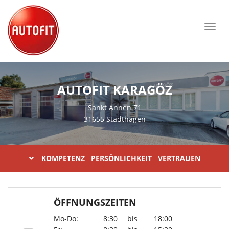
Toggl
navig
AUTOFIT KARAGÖZ
Sankt Annen 71
31655 Stadthagen
KOMPETENZ PERSÖNLICHKEIT VERTRAUEN
ÖFFNUNGSZEITEN
Mo-Do:
8:30
bis
18:00